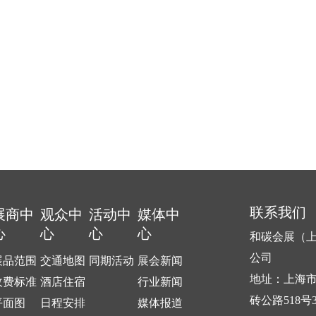
联系我们
展商中
观众中
活动中
媒体中
心
心
心
心
和碳会展（
公司
展品范围
交通地图
同期活动
展会新闻
地址：上海
收费标准
酒店住宿
行业新闻
砖公路518号3
平面图
日程安排
媒体报道