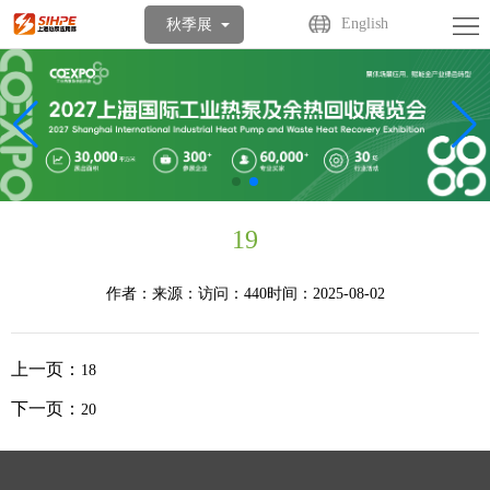
首
English
秋季展
页
关
于
展
展
商
观
会
中
众
活
19
心
中
动
媒
作者：
来源：
访问：440
时间：2025-08-02
心
中
体
联
上一页：
18
心
中
系
下一页：
20
心
我
们