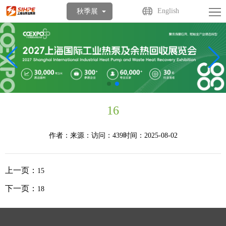
首
English
秋季展
页
关
于
展
展
商
观
会
中
众
活
16
心
中
动
媒
作者：
来源：
访问：439
时间：2025-08-02
心
中
体
联
上一页：
15
心
中
系
下一页：
18
心
我
们