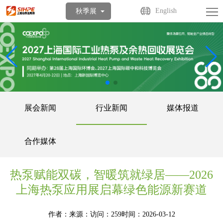
首
English
秋季展
页
关
于
展
展
商
观
会
中
众
活
展会新闻
行业新闻
媒体报道
心
中
动
媒
合作媒体
心
中
体
联
心
中
系
热泵赋能双碳，智暖筑就绿居——2026
上海热泵应用展启幕绿色能源新赛道
心
我
作者：
来源：
访问：259
时间：2026-03-12
们