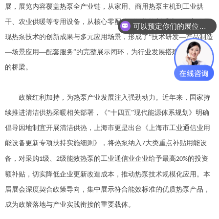
展，展览内容覆盖热泵全产业链，从家用、商用热泵主机到工业烘
干、农业供暖等专用设备，从核心零配件到智能控制系统，全方位呈
可以预定你们的展位吗？
现热泵技术的创新成果与多元应用场景，形成了
“技术研发—产品制造
—场景应用—配套服务”的完整展示闭环，为行业发展搭建起高效沟通
的桥梁。
政策红利加持，为热泵产业发展注入强劲动力。近年来，国家持
续推进清洁供热采暖相关部署，《
“十四五”现代能源体系规划》明确
倡导因地制宜开展清洁供热，上海市更是出台《上海市工业通信业用
能设备更新专项扶持实施细则》，将热泵纳入
大类重点补贴用能设
7
备，对采购
级、
级能效热泵的工业通信业企业给予最高
的投资
1
2
20%
额补贴，切实降低企业更新改造成本，推动热泵技术规模化应用。本
届展会深度契合政策导向，集中展示符合能效标准的优质热泵产品，
成为政策落地与产业实践衔接的重要载体。