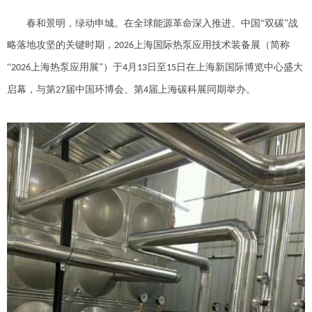
春和景明，绿动申城。在全球能源革命深入推进、中国
“双碳”战
略落地攻坚的关键时期，
上海国际热泵应用技术装备展（简称
2026
“
上海热泵应用展”）于
月
日至
日在上海新国际博览中心盛大
2026
4
13
15
启幕，与第
届中国环博会、第
届上海碳科展同期举办。
27
4