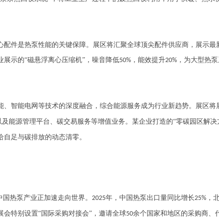
配件是热泵性能的关键保障。展区将汇聚全球顶尖配件供应商，展示最
业展示的
“磁悬浮离心压缩机”，噪音降低
，能效提升
，为大型热泵
50%
20%
、智能电网等技术的深度融合，综合能源服务成为行业新趋势。展区将
以及能源管理平台、碳交易服务等增值业务。某企业打造的“零碳园区解决
给自足与碳排放的动态清零。
中国热泵产业正加速走向世界。
年，中国热泵出口量同比增长
，
2025
25%
会特别设置“国际采购对接会”，邀请全球
余个国家和地区的采购商、
50