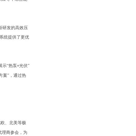
新研发的高效压
系统提供了更优
展示
“热泵
光伏”
+
方案”，通过热
北欧、北美等极
代理商参会，为