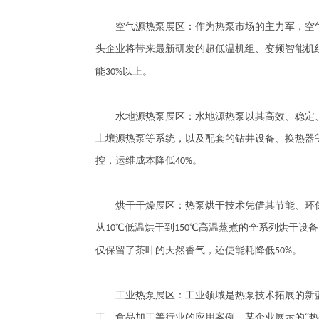
空气源热泵展区：作为热泵市场的主力军，空气
头企业将带来最新研发的超低温机组、变频智能机
能
以上。
30%
水地源热泵展区：水地源热泵以其高效、稳定、
土壤源热泵等系统，以及配套的钻井设备、换热器
控，运维成本降低
。
40%
烘干干燥展区：热泵烘干技术凭借其节能、环保
从
℃低温烘干到
℃高温蒸煮的全系列烘干设备
10
150
仅保留了茶叶的天然香气，还使能耗降低
。
50%
工业热泵展区：工业领域是热泵技术拓展的新蓝
工、食品加工等行业的应用案例。某企业展示的
“