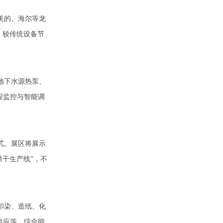
美的、海尔等龙
，较传统设备节
地下水源热泵、
程监控与智能调
式。展区将展示
干生产线”，不
印染、造纸、化
供应等，综合能