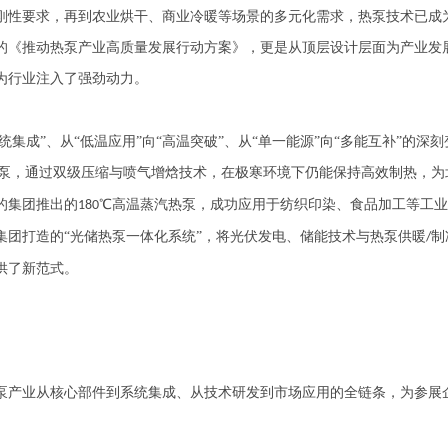
刚性要求，再到农业烘干、商业冷暖等场景的多元化需求，热泵技术已成
的《推动热泵产业高质量发展行动方案》，更是从顶层设计层面为产业发
为行业注入了强劲动力。
系统集成”、从“低温应用”向“高温突破”、从“单一能源”向“多能互补”的深
泵，通过双级压缩与喷气增焓技术，在极寒环境下仍能保持高效制热，为
的集团推出的
℃高温蒸汽热泵，成功应用于纺织印染、食品加工等工
180
集团打造的“光储热泵一体化系统”，将光伏发电、储能技术与热泵供暖
制
/
供了新范式。
产业从核心部件到系统集成、从技术研发到市场应用的全链条，为参展