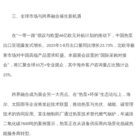
三、全球市场与跨界融合催生新机遇
在
“一带一路”倡议与欧盟
亿欧元补贴计划的推动下，中国热泵
46
出口呈现爆发式增长。
年
月出口量同比增长
，北欧等极
2025
1-8
23.73%
寒市场对中国高端产品需求旺盛。本届展会设置的“国际采购对接
会”，将汇聚全球
万
专业观众，其中海外客户咨询量占比预计达
10
+
。
25%
跨界融合成为展会另一大亮点。在
“热泵
环保”生态论坛上，海
+
尔、太阳雨等企业将发起技术联盟，推动热泵与光伏、储能、碳管理
技术的协同应用。某生物制药厂通过热泵技术替代燃气锅炉，年减排
二氧化碳
吨的案例显示，热泵正在从设备供应商向场景化低碳热
7600
能服务商转型。