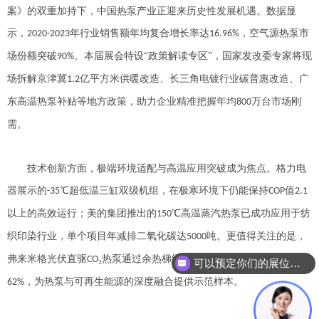
案》的双重加持下，中国热泵产业正迎来历史性发展机遇。数据显
示，
年行业销售额年均复合增长率达
，空气源热泵市
2020-2023
16.96%
场份额突破
。本届展会特设“政策解读专区”，国家发改委专家将现
90%
场拆解京津冀
亿平方米供暖改造、长三角电镀行业碳普惠改造、广
1.2
东高温热泵补贴等地方政策，助力企业精准把握年均
万台市场刚
800
需。
技术创新方面，极端环境适配与高温应用突破成为焦点。格力电
器展示的
℃超低温三缸双级机组，在极寒环境下仍能保持
值
-35
COP
2.1
以上的高效运行；美的集团推出的
℃高温蒸汽热泵已成功应用于纺
150
织印染行业，单个项目年减排二氧化碳达
吨。更值得关注的是，
5000
弗来米格光伏直驱
₂热泵通过余热梯级利用技术，使工业能耗降低
CO
可以预定你们的展位吗？
，为热泵与可再生能源的深度融合提供示范样本。
62%