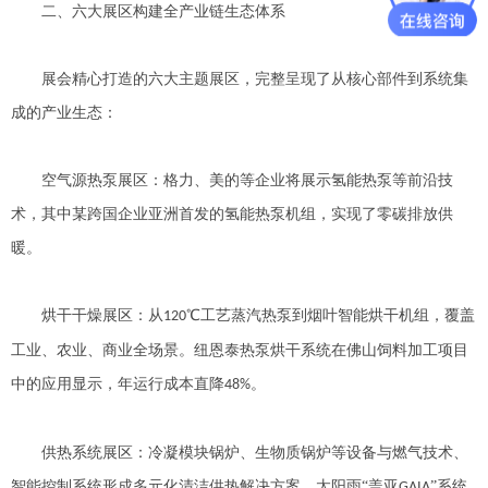
二、六大展区构建全产业链生态体系
展会精心打造的六大主题展区，完整呈现了从核心部件到系统集
成的产业生态：
空气源热泵展区：格力、美的等企业将展示氢能热泵等前沿技
术，其中某跨国企业亚洲首发的氢能热泵机组，实现了零碳排放供
暖。
烘干干燥展区：从
℃工艺蒸汽热泵到烟叶智能烘干机组，覆盖
120
工业、农业、商业全场景。纽恩泰热泵烘干系统在佛山饲料加工项目
中的应用显示，年运行成本直降
。
48%
供热系统展区：冷凝模块锅炉、生物质锅炉等设备与燃气技术、
智能控制系统形成多元化清洁供热解决方案。太阳雨
“盖亚
”系统
GAIA