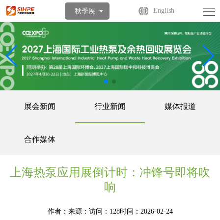
首
English
秋季展
页
关
于
展
展
商
观
会
中
众
活
展会新闻
行业新闻
媒体报道
心
中
动
媒
合作媒体
心
中
体
联
心
中
系
上海热泵应用展倒计时：冲锋号即将吹
响
心
我
作者：
来源：
访问：128
时间：2026-02-24
们