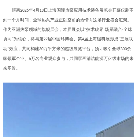
距离
年
月
日上海国际热泵应用技术装备展览会开幕仅剩不
2026
4
13
到一个月时间，全球热泵产业正以空前的热情向这场行业盛会汇聚。
作为亚洲热泵领域的旗舰展会，本届展会以“技术破界·场景融合·全球
协同”为核心，将与第
届中国环博会、第
届上海碳科展形成“三展联
27
4
动”效应，共同构建
万平方米的超级展览平台，预计吸引全球
余
30
300
家领军企业、
万名专业观众参与，共同擘画清洁能源万亿级市场的未
6
来图景。