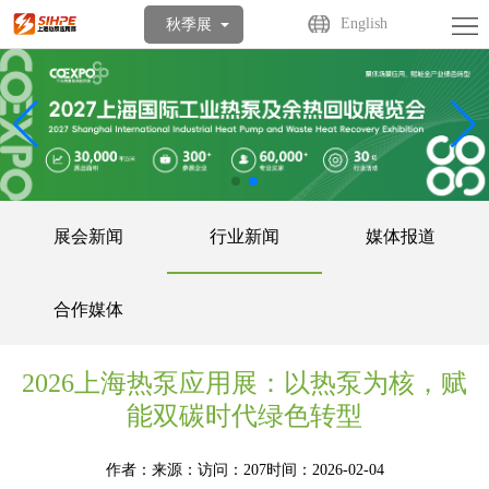
首
English
秋季展
页
关
于
展
展
商
观
会
中
众
活
展会新闻
行业新闻
媒体报道
心
中
动
媒
合作媒体
心
中
体
联
心
中
系
2026上海热泵应用展：以热泵为核，赋
能双碳时代绿色转型
心
我
作者：
来源：
访问：207
时间：2026-02-04
们