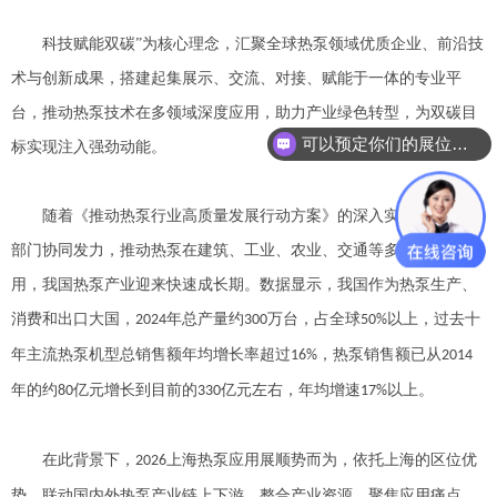
科技赋能双碳
”为核心理念，汇聚全球热泵领域优质企业、前沿技
术与创新成果，搭建起集展示、交流、对接、赋能于一体的专业平
台，推动热泵技术在多领域深度应用，助力产业绿色转型，为双碳目
可以预定你们的展位吗？
标实现注入强劲动能。
随着《推动热泵行业高质量发展行动方案》的深入实施，国家多
部门协同发力，推动热泵在建筑、工业、农业、交通等多领域广泛应
用，我国热泵产业迎来快速成长期。数据显示，我国作为热泵生产、
消费和出口大国，
年总产量约
万台，占全球
以上，过去十
2024
300
50%
年主流热泵机型总销售额年均增长率超过
，热泵销售额已从
16%
2014
年的约
亿元增长到目前的
亿元左右，年均增速
以上。
80
330
17%
在此背景下，
上海热泵应用展顺势而为，依托上海的区位优
2026
势，联动国内外热泵产业链上下游，整合产业资源、聚焦应用痛点、